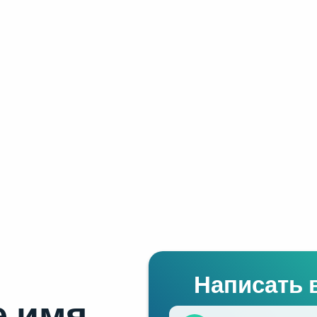
Написать 
 имя