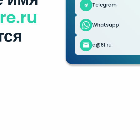
Telegram
re.ru
Whatsapp
тся
a@61.ru