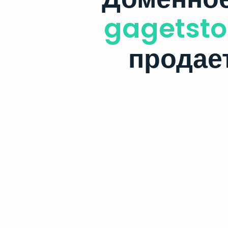
gagetsto
продае