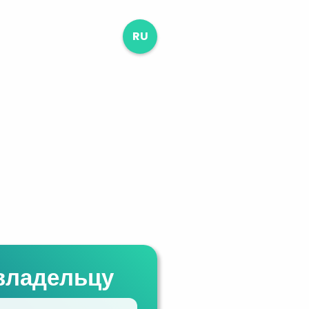
RU
владельцу